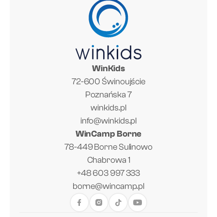
WinKids
72-600 Świnoujście
Poznańska 7
winkids.pl
info@winkids.pl
WinCamp Borne
78-449 Borne Sulinowo
Chabrowa 1
+48 603 997 333
borne@wincamp.pl