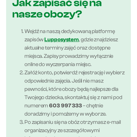
Jak zapisać się na
nasze obozy?
Wejdź na naszą dedykowaną platformę
zapisów
Lupposystem
, gdzie znajdziesz
aktualne terminy zajęć oraz dostępne
miejsca. Zapisy prowadzimy wyłącznie
online do wyczerpania miejsc.
Załóż konto, potwierdź rejestrację i wybierz
odpowiednie zajęcia. Jeśli nie masz
pewności, które obozy będą najlepsze dla
Twojego dziecka, skontaktuj się z nami pod
numerem
603 997 333
– chętnie
doradzimy i pomożemy w wyborze.
Po zapisaniu się na obóz otrzymasz e-mail
organizacyjny ze szczegółowymi