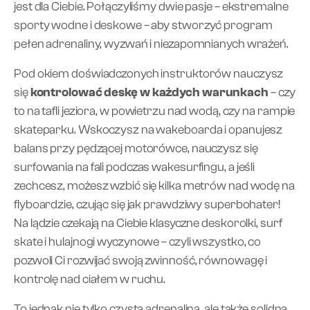
jest dla Ciebie. Połączyliśmy dwie pasje – ekstremalne
sporty wodne i deskowe – aby stworzyć program
pełen adrenaliny, wyzwań i niezapomnianych wrażeń.
Pod okiem doświadczonych instruktorów nauczysz
się
kontrolować deskę w każdych warunkach
– czy
to na tafli jeziora, w powietrzu nad wodą, czy na rampie
skateparku. Wskoczysz na wakeboarda i opanujesz
balans przy pędzącej motorówce, nauczysz się
surfowania na fali podczas wakesurfingu, a jeśli
zechcesz, możesz wzbić się kilka metrów nad wodę na
flyboardzie, czując się jak prawdziwy superbohater!
Na lądzie czekają na Ciebie klasyczne deskorolki, surf
skate i hulajnogi wyczynowe – czyli wszystko, co
pozwoli Ci rozwijać swoją zwinność, równowagę i
kontrolę nad ciałem w ruchu.
To jednak nie tylko czysta adrenalina, ale także solidna