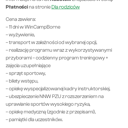
Płatności
na stronie
Dla rodziców
Cena zawiera:
– 11 dni w WinCampBorne
– wyżywienie,
– transport w zależności od wybranej opcji,
– realizację programu wraz z wykorzystywanymi
przyborami – codzienny program treningowy +
zajęcia uzupełniające
– sprzęt sportowy,
– bilety wstępu,
– opiekę wyspecjalizowanej kadry instruktorskiej,
– ubezpieczenie NNW PZU z rozszerzeniem na
uprawianie sportów wysokiego ryzyka,
– opiekę medyczną (zgodnie z przepisami),
– pamiątki dla uczestników.