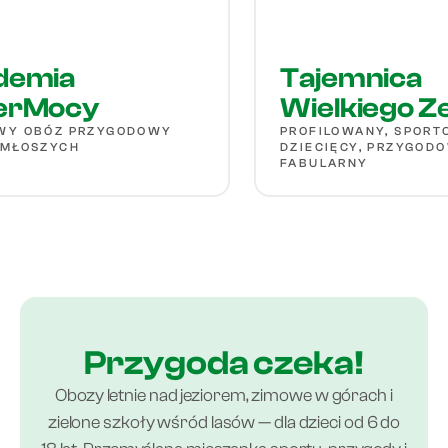
mia
Tajemnica
Mocy
Wielkiego Zeg
BÓZ PRZYGODOWY
PROFILOWANY, SPORTOWY 
SZYCH
DZIECIĘCY, PRZYGODOWO -
FABULARNY
Przygoda czeka!
Obozy letnie nad jeziorem, zimowe w górach i
zielone szkoły wśród lasów — dla dzieci od 6 do