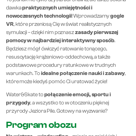
dawka
praktycznych umiejętności i
nowoczesnych technologii
! Wprowadzamy
gogle
VR
, które przeniosą Cię w świat realistycznych
symulacji – dzięki nim poznasz
zasady pierwszej
pomocy w najbardziej interaktywny sposób
.
Będziesz mógł ćwiczyć ratowanie tonącego,
resuscytację krążeniowo-oddechową, a także
podstawowe procedury ratunkowe w trudnych
warunkach. To
idealne połączenie nauki i zabawy
,
które może kiedyś pomóc Ci uratować życie!
Water&Skate to
połączenie emocji, sportu i
przygody
, a wszystko to w otoczeniu pięknej
przyrody Jeziora Pile. Gotowy na wyzwanie?
Program obozu