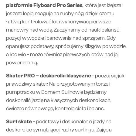
platformie Flyboard Pro Series
, która jest lżejsza i
jeszcze lepiej reaguje na ruchy nóg, dzięki czemu
łatwiej kontrolować lot i wykonywać pierwsze
manewry nad wodą. Zaczynamy od nauki balansu,
pozycji w wodzie i panowania nad sprzętem. Gdy
opanujesz podstawy, spróbujemy ślizgów po wodzie,
a kto wie – może również pierwszych lotów nad jej
powierzchnią.
Skater PRO – deskorolki klasyczne
– poczuj się jak
prawdziwy skater. Na przygotowanym torze i
pumptracku w Bornem Sulinowie będziemy
doskonalić jazdę na klasycznych deskorolkach,
ćwicząc równowagę, kontrolę ciała i balans.
Surf skate
– podstawy i doskonalenie jazdy na
deskorolce symulującej ruchy surfingu. Zajęcia