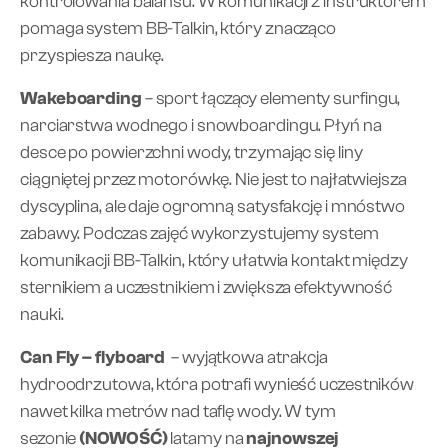
kontrolowania balansu. W komunikacji z instruktorem
pomaga system BB-Talkin, który znacząco
przyspiesza naukę.
Wakeboarding
– sport łączący elementy surfingu,
narciarstwa wodnego i snowboardingu. Płyń na
desce po powierzchni wody, trzymając się liny
ciągniętej przez motorówkę. Nie jest to najłatwiejsza
dyscyplina, ale daje ogromną satysfakcję i mnóstwo
zabawy. Podczas zajęć wykorzystujemy system
komunikacji BB-Talkin, który ułatwia kontakt między
sternikiem a uczestnikiem i zwiększa efektywność
nauki.
Can Fly – flyboard
– wyjątkowa atrakcja
hydroodrzutowa, która potrafi wynieść uczestników
nawet kilka metrów nad taflę wody. W tym
sezonie
(NOWOŚĆ)
latamy na
najnowszej