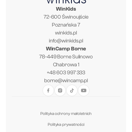
WinKids
72-600 Świnoujście
Poznańska 7
winkids.pl
info@winkids.pl
WinCamp Borne
78-449 Borne Sulinowo
Chabrowa 1
+48 603 997 333
borne@wincamp.pl
Polityka ochrony małoletnich
Polityka prywatności