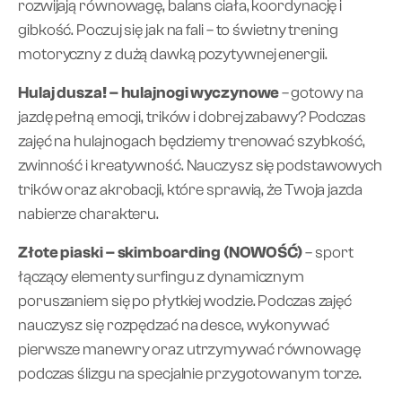
rozwijają równowagę, balans ciała, koordynację i
gibkość. Poczuj się jak na fali – to świetny trening
motoryczny z dużą dawką pozytywnej energii.
Hulaj dusza! – hulajnogi wyczynowe
– gotowy na
jazdę pełną emocji, trików i dobrej zabawy? Podczas
zajęć na hulajnogach będziemy trenować szybkość,
zwinność i kreatywność. Nauczysz się podstawowych
trików oraz akrobacji, które sprawią, że Twoja jazda
nabierze charakteru.
Złote piaski – skimboarding (NOWOŚĆ)
– sport
łączący elementy surfingu z dynamicznym
poruszaniem się po płytkiej wodzie. Podczas zajęć
nauczysz się rozpędzać na desce, wykonywać
pierwsze manewry oraz utrzymywać równowagę
podczas ślizgu na specjalnie przygotowanym torze.