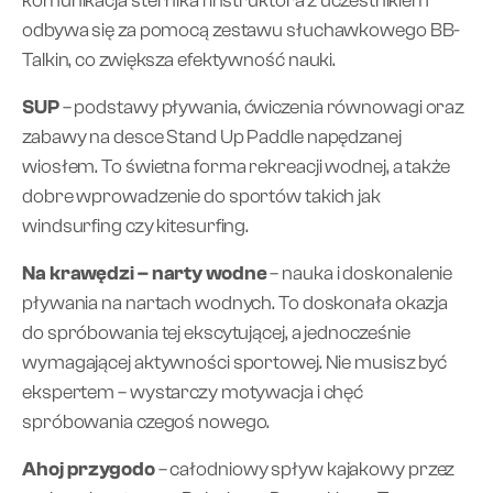
komunikacja sternika i instruktora z uczestnikiem
odbywa się za pomocą zestawu słuchawkowego BB-
Talkin, co zwiększa efektywność nauki.
SUP
– podstawy pływania, ćwiczenia równowagi oraz
zabawy na desce Stand Up Paddle napędzanej
wiosłem. To świetna forma rekreacji wodnej, a także
dobre wprowadzenie do sportów takich jak
windsurfing czy kitesurfing.
Na krawędzi – narty wodne
– nauka i doskonalenie
pływania na nartach wodnych. To doskonała okazja
do spróbowania tej ekscytującej, a jednocześnie
wymagającej aktywności sportowej. Nie musisz być
ekspertem – wystarczy motywacja i chęć
spróbowania czegoś nowego.
Ahoj przygodo
– całodniowy spływ kajakowy przez