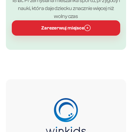
18 lat. Przemyślana mieszanka sportu, przygody i
nauki, która daje dziecku znacznie więcej niż
wolny czas
Zarezerwuj miejsce