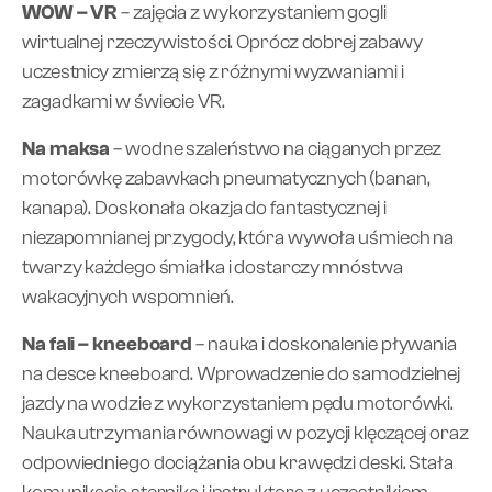
WOW – VR
– zajęcia z wykorzystaniem gogli
wirtualnej rzeczywistości. Oprócz dobrej zabawy
uczestnicy zmierzą się z różnymi wyzwaniami i
zagadkami w świecie VR.
Na maksa
– wodne szaleństwo na ciąganych przez
motorówkę zabawkach pneumatycznych (banan,
kanapa). Doskonała okazja do fantastycznej i
niezapomnianej przygody, która wywoła uśmiech na
twarzy każdego śmiałka i dostarczy mnóstwa
wakacyjnych wspomnień.
Na fali – kneeboard
– nauka i doskonalenie pływania
na desce kneeboard. Wprowadzenie do samodzielnej
jazdy na wodzie z wykorzystaniem pędu motorówki.
Nauka utrzymania równowagi w pozycji klęczącej oraz
odpowiedniego dociążania obu krawędzi deski. Stała