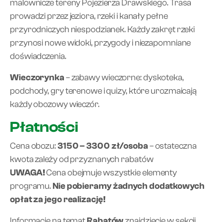
malownicze tereny Pojezierza Drawskiego. Trasa
prowadzi przez jeziora, rzeki i kanały pełne
przyrodniczych niespodzianek. Każdy zakręt rzeki
przynosi nowe widoki, przygody i niezapomniane
doświadczenia.
Wieczorynka
– zabawy wieczorne: dyskoteka,
podchody, gry terenowe i quizy, które urozmaicają
każdy obozowy wieczór.
Płatności
Cena obozu:
3150 – 3300 zł/osoba
– ostateczna
kwota zależy od przyznanych rabatów
UWAGA!
Cena obejmuje wszystkie elementy
programu.
Nie pobieramy żadnych dodatkowych
opłat za jego realizację!
Informacje na temat
Rabatów
znajdziecie w sekcji