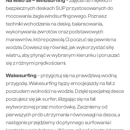
Na wietrze – windsurfing
– zajęcia na miękkich i
bezpiecznych deskach SUP przystosowanych do
mocowania żagla windsurfingowego. Poznasz
techniki wchodzenia na deskę, balansowania,
wykonywania zwrotów oraz podstawowych
manewrów, które pozwolą Ci poczuć się pewnie na
wodzie. Dowiesz się również, jak wykorzystać siłę
wiatru, aby płynąć w wybranym kierunku i poruszać
się z różnymi prędkościami.
Wakesurfing
– przygotuj się na prawdziwą wodną
przygodę. Wakesurfing łączy emocje jazdy na fali z
poczuciem wolności na wodzie. Dzięki specjalnej desce
poczujesz się jak surfer, ślizgając się na fali
wytworzonej przez motorówkę. Zaczniemy od
pierwszych prób utrzymania równowagi na desce, a
następnie przejdziemy do płynnego surfowania i