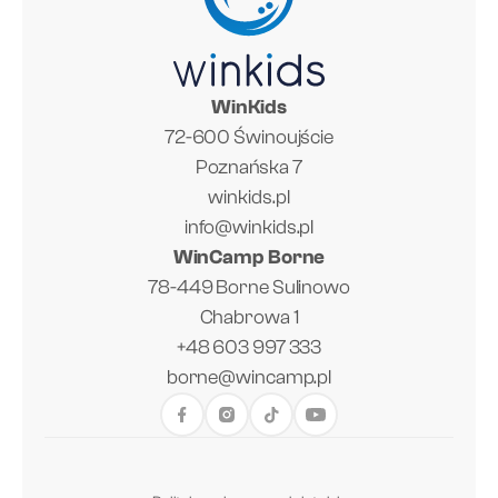
WinKids
72-600 Świnoujście
Poznańska 7
winkids.pl
info@winkids.pl
WinCamp Borne
78-449 Borne Sulinowo
Chabrowa 1
+48 603 997 333
borne@wincamp.pl