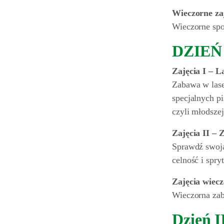
Wieczorne za
Wieczorne spot
DZIEŃ I
Zajęcia I – L
Zabawa w laser
specjalnych p
czyli młodszej
Zajęcia II –
Sprawdź swoją
celność i spr
Zajęcia wiec
Wieczorna zab
Dzień I