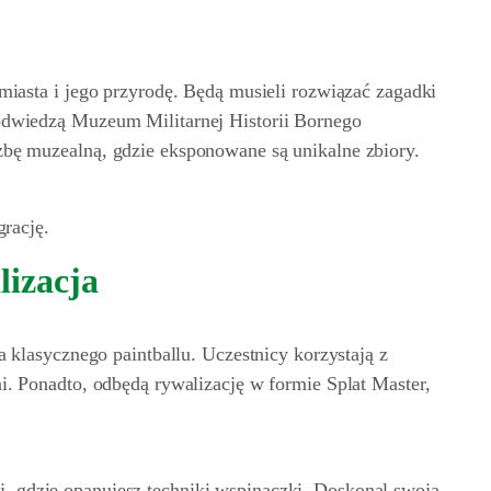
miasta i jego przyrodę. Będą musieli rozwiązać zagadki
odwiedzą Muzeum Militarnej Historii Bornego
bę muzealną, gdzie eksponowane są unikalne zbiory.
grację.
lizacja
a klasycznego paintballu. Uczestnicy korzystają z
i. Ponadto, odbędą rywalizację w formie Splat Master,
 gdzie opanujesz techniki wspinaczki. Doskonal swoją