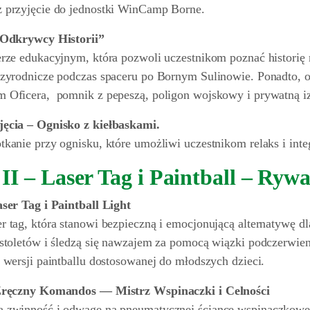
 przyjęcie do jednostki WinCamp Borne.
„Odkrywcy Historii”
erze edukacyjnym, która pozwoli uczestnikom poznać historię 
rzyrodnicze podczas spaceru po Bornym Sulinowie. Ponadto, 
 Oficera, pomnik z pepeszą, poligon wojskowy i prywatną iz
ęcia – Ognisko z kiełbaskami.
kanie przy ognisku, które umożliwi uczestnikom relaks i inte
I – Laser Tag i Paintball – Rywa
aser Tag i Paintball Light
 tag, która stanowi bezpieczną i emocjonującą alternatywę dl
istoletów i śledzą się nawzajem za pomocą wiązki podczerwien
 wersji paintballu dostosowanej do młodszych dzieci.
 Zręczny Komandos — Mistrz Wspinaczki i Celności
 zwinność i odwagę na pneumatycznej ściance wspinaczkowej,