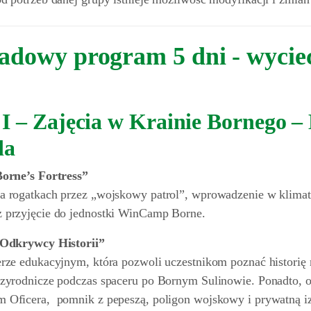
adowy program 5 dni - wycie
 – Zajęcia w Krainie Bornego – H
da
Borne’s Fortress”
a rogatkach przez „wojskowy patrol”, wprowadzenie w klimat 
 przyjęcie do jednostki WinCamp Borne.
„Odkrywcy Historii”
erze edukacyjnym, która pozwoli uczestnikom poznać historię 
rzyrodnicze podczas spaceru po Bornym Sulinowie. Ponadto, 
 Oficera, pomnik z pepeszą, poligon wojskowy i prywatną iz