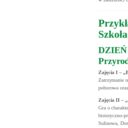
Przykł
Szkoła
DZIEŃ I
Przyro
Zajęcia I – „
Zatrzymanie n
poborowa oraz
Zajęcia II – 
Gra o charakt
historyczno-p
Sulinowa, Dom