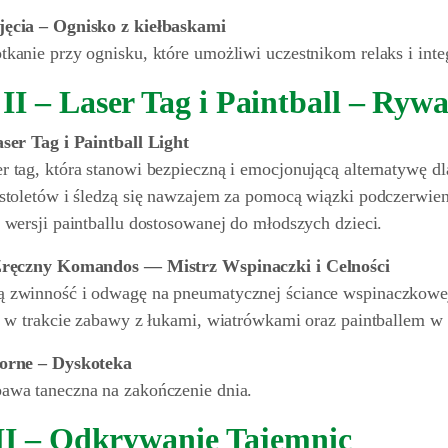
jęcia – Ognisko z kiełbaskami
kanie przy ognisku, które umożliwi uczestnikom relaks i inte
I – Laser Tag i Paintball – Rywa
aser Tag i Paintball Light
 tag, która stanowi bezpieczną i emocjonującą alternatywę dl
istoletów i śledzą się nawzajem za pomocą wiązki podczerwien
 wersji paintballu dostosowanej do młodszych dzieci.
 Zręczny Komandos — Mistrz Wspinaczki i Celności
 zwinność i odwagę na pneumatycznej ściance wspinaczkowej,
yt w trakcie zabawy z łukami, wiatrówkami oraz paintballem w
zorne – Dyskoteka
awa taneczna na zakończenie dnia.
II – Odkrywanie Tajemnic