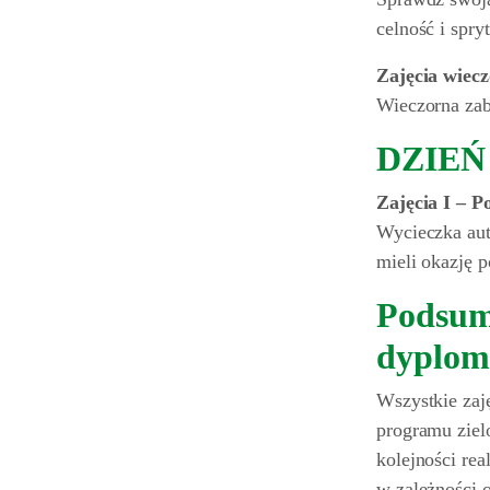
celność i spr
Zajęcia wiec
Wieczorna zab
DZIEŃ 
Zajęcia I – 
Wycieczka aut
mieli okazję p
Podsumo
dyplom
Wszystkie zaj
programu ziel
kolejności re
w zależności 