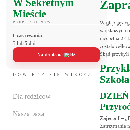
W Sekretnym
Zapr
Mieście
W głąb gęsteg
BORNE SULINOWO
wojskowych ob
Czas trwania
niespełna 27 
3 lub 5 dni
zostało całkow
Skąd przybyli
Napisz do nas
Przykł
DOWIEDZ SIĘ WIĘCEJ
Szkoła
DZIEŃ I
Dla rodziców
Przyro
Nasza baza
Zajęcia I – „
Zatrzymanie n