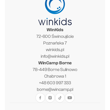
WinKids
72-600 Świnoujście
Poznańska 7
winkids.pl
info@winkids.pl
WinCamp Borne
78-449 Borne Sulinowo
Chabrowa 1
+48 603 997 333
borne@wincamp.pl